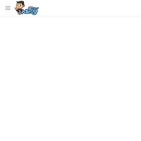
LOGIN
Enter your username and password to login.
Remember me
Login
Lost password?