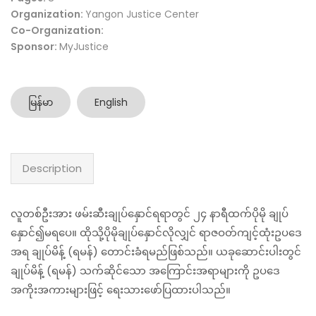
Organization:
Yangon Justice Center
Co-Organization:
Sponsor:
MyJustice
မြန်မာ
English
Description
လူတစ်ဦးအား ဖမ်းဆီးချုပ်နှောင်ရရာတွင် ၂၄ နာရီထက်ပိုမို ချုပ်
နှောင်၍မရပေ။ ထိုသို့ပိုမိုချုပ်နှောင်လိုလျှင် ရာဇဝတ်ကျင့်ထုံးဥပဒေ
အရ ချုပ်မိန့် (ရမန်) တောင်းခံရမည်ဖြစ်သည်။ ယခုဆောင်းပါးတွင်
ချုပ်မိန့် (ရမန်) သက်ဆိုင်သော အကြောင်းအရာများကို ဥပဒေ
အကိုးအကားများဖြင့် ရေးသားဖော်ပြထားပါသည်။