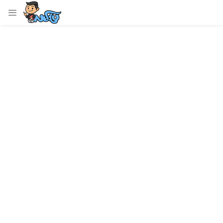
LOGIN
Enter your username and password to login.
Remember me
Login
Lost password?