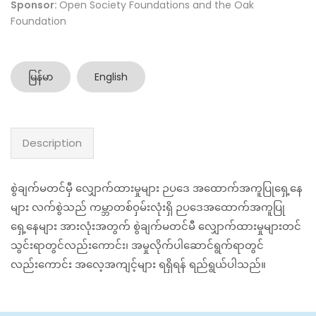
Sponsor:
Open Society Foundations and the Oak
Foundation
မြန်မာ
English
Description
စွဲချက်မတင်မှီ လျှောက်ထားမှုများ ဉပဒေ အထောက်အကူပြုရှေ့နေ
များ လက်စွဲသည် ကမ္ဘာတစ်ဝှမ်းလုံးရှိ ဉပဒေအထောက်အကူပြု
ရှေ့နေများ အားလုံးအတွက် စွဲချက်မတင်မီ လျှောက်ထားမှုများတင်
သွင်းရာတွင်လည်းကောင်း၊ အမှုလိုက်ပါဆောင်ရွက်ရာတွင်
လည်းကောင်း အလေ့အကျင့်များ ရရှိရန် ရည်ရွယ်ပါသည်။