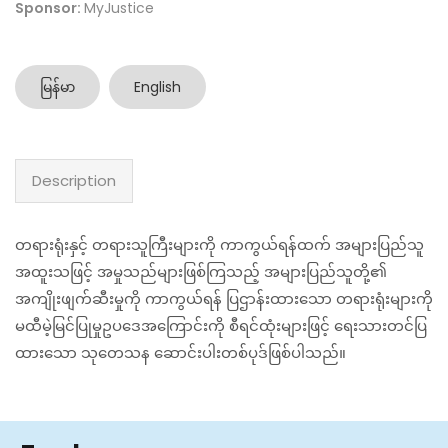
Sponsor:
MyJustice
မြန်မာ
English
Description
တရားရုံးနှင့် တရားသူကြီးများကို ကာကွယ်ရန်ထက် အများပြည်သူ
အထူးသဖြင့် အမှုသည်များဖြစ်ကြသည့် အများပြည်သူတို့၏
အကျိုးဖျက်ဆီးမှုကို ကာကွယ်ရန် ပြဌာန်းထားသော တရားရုံးများကို
မထီမဲ့မြင်ပြုမှုဥပဒေအကြောင်းကို စီရင်ထုံးများဖြင့် ရေးသားတင်ပြ
ထားသော သုတေသန ဆောင်းပါးတစ်ပုဒ်ဖြစ်ပါသည်။