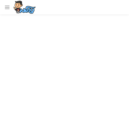
LOGIN
Enter your username and password to login.
Remember me
Login
Lost password?