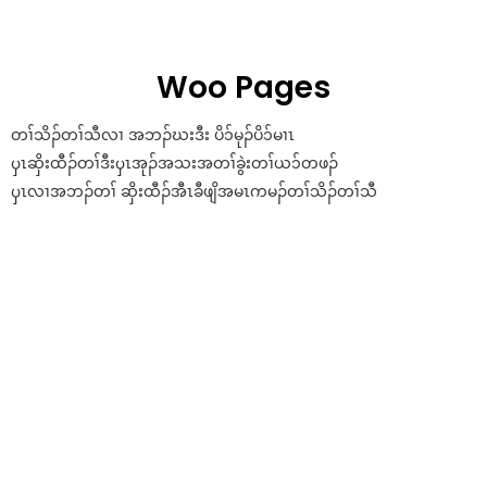
LOGIN
Woo Pages
Enter your username and password to login.
တၢ်သိၣ်တၢ်သီလၢ အဘၣ်ဃးဒီး ပိ၁်မုၣ်ပိ၁်မၢၤ
ၦၤဆှိးထီၣ်တၢ်ဒီးၦၤအုၣ်အသးအတၢ်ခွဲးတၢ်ယ၁်တဖၣ်
ၦၤလၢအဘၣ်တၢ် ဆှိးထီၣ်အီၤခီဖျိအမၤကမၣ်တၢ်သိၣ်တၢ်သီ
Remember me
Login
Lost password?