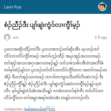
Lann Pya
စံၣ်ညီၣ်ဒီး ပျၢ်ဖျဲးကွံ၁်လၢကွီၢ်မ့ၣ်
eric
2 ปี ago
ၦၤလၢအဆှိးထီၣ်တၢ်ဒီး ၦၤလၢအဘၣ်တၢ်ဆှိးအီၤ (မ့)ဘၣ်တၢ်
လိ၁်ဘၢလိ၁်ကွီၢ်တဖၣ် အတၢ်ဟ့ၣ်ထီၣ် အၦၤအုၣ်အသးတဖၣ်
တၢ်အုၣ်အသးအဂုၤအဂၤတဖၣ်န့ၣ် တၢ်သမံသမိးအီၤဝံၤအလီၢ်ခံ
တၢ်မ့ၢ်ထံၣ်န့ၢ်လၢ ၦၤဘၣ်တၢ်လိ၁်ဘၢလိ၁်ကွီၢ်တဂၤ အတၢ်ကမၣ်တ
အိၣ် ဒီးတၢ်အုၣ်သးတဖၣ် တဂၢၢ်တကျၢၤလီၤတံၢ်လီၤဆဲးဘၣ် ဒီး
စံၣ်ညီၣ်ကွီၢ်န့ၣ် စံၣ်ညီၣ်ဝဲဒီး ပျၢ်ဖျဲးကွံ၁်အဝဲလၢကွီၢ်မ့ၣ်န့ၣ်သ့ဝဲ
လီၤ. မ့ၢ်ပျၢ်ဖျဲးဝဲဒ်အံၤအသိးန့ၣ် လၢခံလၢလ၁်စ့ၢ်ကီး တၢ်လိ၁်ဘၢ
လိ၁်ကွီၢ်လၢ တၢ်အမူးအရၢ်တမံၤအံၤ တန့ၢ်လၢၤဘၣ်လီၤ.
Categories:
ပုံမှန်အမှုလမ်းကြောင်း