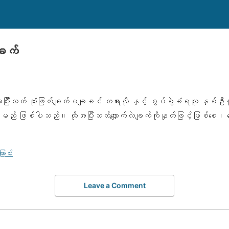
ချက်
ြီးသတ် ဆုံးဖြတ်ချက်မချခင် တရားလို နှင့် စွပ်စွဲခံရသူ နှစ်ဦးလုံး
းစေမည် ဖြစ်ပါသည်။ ထိုအပြီးသတ်လျှောက်လဲချက်ကိုနှုတ်ဖြင့်ဖြစ်စေ၊
ောင်း
Leave a Comment