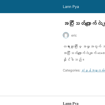
Lann Pya
အပြီးသတ်လျှောက်လဲ
eric
တရားသူကြီးမှ အမှုအတွက် အပ
အပြီးသတ်လျှောက်လဲချက် ပေ
နိုင်ပါသည်။
Categories:
ပုံမှန်အမှုလမ်းကြ
Lann Pya