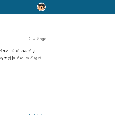
2 နှစ် ago
အားနောက်ဆုံးအနေဖြင့်
 ရေးသား၍ဖြစ်စေ တင်သွင်း