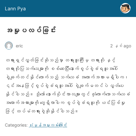
Lann Pya
အမှုပလပ်ခြင်း
eric
2 နှစ် ago
တရားရှင်လွှတ်ခြင်းဆိုသည်မှာ တရားသူကြီးမှ တရားလို နှင့်
တရားလိုပြသက်သေများကို စစ်ဆေးပြီးနောက်စွပ်စွဲခံရသူအပေါ်
စွဲချက်တင်နိုင်လောက်သည့် သက်သေခံ အထောက်အထားမရှိပါက၊
၎င်းအနေဖြင့်စွပ်စွဲခံရသူအပေါ် စွဲချက်မတင်ပဲ လွှတ်ပေး
နိုင်ပါသည်။ သို့သော် နောက်ပိုင်းကာလများတွင် လုံလောက်သောသက်သေခံ
အထောက်အထားများကို တွေ့ရှိလာပါက စွပ်စွဲခံရသူကို ယင်းပြစ်မှု
ဖြင့် ထပ်မံတရားစွဲဆိုနိုင်ပါသည်။
Categories:
ပုံမှန်အမှုလမ်းကြောင်း