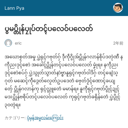
Lann Pya
ပွမပ္တိုန်ပၠုပ်တၚ်ပလေဝ်ပလေတ်
eric
2年前
အဃောစၟတ်အမှု ပ္ဍဲရုၚ်ဂဗုတ်ဂှ် ဒဵုကဵုဂွိုအ်ပ္တိုန်ဂလာန်စိုပ်ဒတုဲဏီ န
ကဵုညးဒုၚ်စောဲ အခေါၚ်ပ္တိုန်တၚ်ပလေဝ်ပလေတ် မၞုံရ။ နကဵုညး
ဒုၚ်စောဲစပ်ဂှ် ပ္ဍဲသ္ဂုတ်သွာတ်နာဲဗ္စာနူရုၚ်ဂဗုတ်ဝါဒိဂှ် တၚ်ဖျေံသ္
ဂုတ် မဆေၚ်ကဵုဒ္ဂေတ်လၟေတ်ဥပဒေတံ ဗၠေတ်ဒၟံၚ်ဏောၚ်ခယျ
တှ်ေ ပ္တိုန်ဂလာန်ကု ရုၚ်လ္တူတေံ မမာန်ရ။ နူကဵုရုၚ်ဂဗုတ်ပွိုၚ်ဍုၚ်
မဒးပ္တိုန်ဗစိုပ်တၚ်ပလေဝ်ပလေတ် ကုရုၚ်ဂဗုတ်ခရိုန်တေံ ပ္ဍဲပွိုၚ်
၃၀တ္ၚဲရ။
カテゴリー:
ပုံမှန်အမှုလမ်းကြောင်း