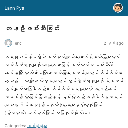
Lann Pya
ကနဦးဖမ်းဆီးခြင်း
eric
2 နှစ် ago
တရားရုံးအမိန့်မရှိဘဲ စစ်အုပ်ချုပ်ရေးအောက်ရှိနယ်မြေများတွင်
ဖမ်းဆီးခံရသူများကို ယေဘုယျအားဖြင့် စစ်တပ်မှ ဖမ်းဆီးခေါ်
ဆောင်သွားပြီး ထုတ်ဖော်မပြသော စစ်ကြောရေးစခန်းများတွင် ထိန်းသိမ်းထား
လေ့သည်။ တချို့သော ကိစ္စများတွင် စွပ်စွဲခံရသူများကို ရဲစခန်း
တွင်ချုပ်ထားကြပါသည်။ ထိန်းသိမ်းခံရသူများကို အကျဉ်းထောင်
စနစ်သို့ လွှဲပြောင်းပြီးသည်နှင့် ၎င်းတို့သည် အဆိုပါကိစ္စရပ်
များအတွက် မိသားစု (သို့မဟုတ် )ရှေ့နေများနှင့်တွေ့ဆုံခြင်း
(သို့မဟုတ်) ဆက်သွယ်ခြင်း မပြုလုပ်နိုင်ပေ။
Categories:
စစ်ခုံရုံးများ