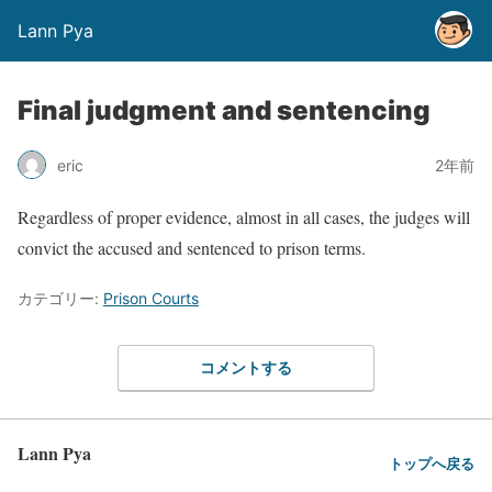
Lann Pya
Final judgment and sentencing
eric
2年前
Regardless of proper evidence, almost in all cases, the judges will
convict the accused and sentenced to prison terms.
カテゴリー:
Prison Courts
コメントする
Lann Pya
トップへ戻る