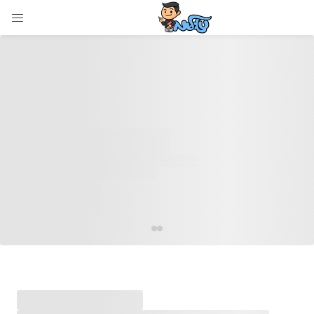
LOGIN
Enter your username and password to login.
Remember me
Login
Lost password?