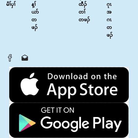
မိၢ်ၦၢ်
န့ၢ်
ထီၣ်
ဂုၤ
ယာ်
တၢ်
အ
တ
တဖၣ်
ဂၤ
ဖၣ်
တ
ဖၣ်