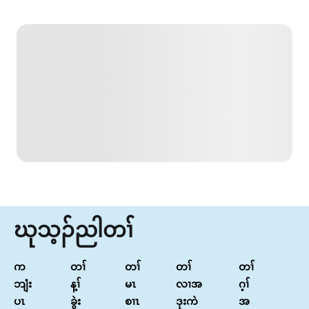
ဃုသ့ၣ်ညါတၢ်
က
တၢ်
တၢ်
တၢ်
တၢ်
ဘျံး
န့ၢ်
မၤ
လၢအ
ဂ့ၢ်
ပၤ
ခွဲး
စၢၤ
ဒုးကဲ
အ