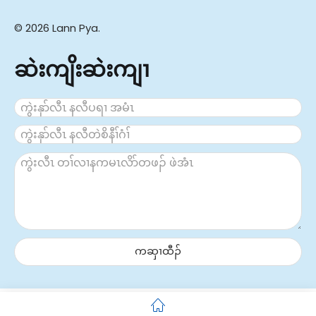
© 2026 Lann Pya.
ဆဲးကျိးဆဲးကျၢ