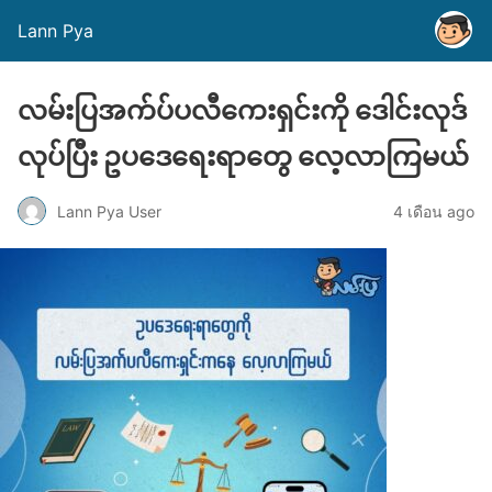
Lann Pya
လမ်းပြအက်ပ်ပလီကေးရှင်းကို ဒေါင်းလုဒ်
လုပ်ပြီး ဥပဒေရေးရာတွေ လေ့လာကြမယ်
Lann Pya User
4 เดือน ago