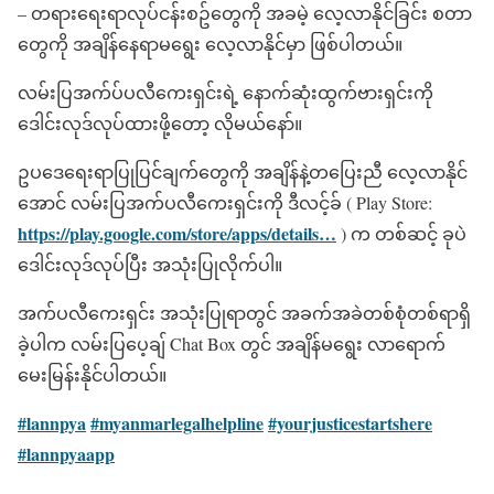
– တရားရေးရာလုပ်ငန်းစဥ်တွေကို အခမဲ့ လေ့လာနိုင်ခြင်း စတာ
တွေကို အချိန်နေရာမရွေး လေ့လာနိုင်မှာ ဖြစ်ပါတယ်။
လမ်းပြအက်ပ်ပလီကေးရှင်းရဲ့ နောက်ဆုံးထွက်ဗားရှင်းကို
ဒေါင်းလုဒ်လုပ်ထားဖို့တော့ လိုမယ်နော်။
ဥပဒေရေးရာပြုပြင်ချက်တွေကို အချိန်နဲ့တပြေးညီ လေ့လာနိုင်
အောင် လမ်းပြအက်ပလီကေးရှင်းကို ဒီလင့်ခ် ( Play Store:
https://play.google.com/store/apps/details…
) က တစ်ဆင့် ခုပဲ
ဒေါင်းလုဒ်လုပ်ပြီး အသုံးပြုလိုက်ပါ။
အက်ပလီကေးရှင်း အသုံးပြုရာတွင် အခက်အခဲတစ်စုံတစ်ရာရှိ
ခဲ့ပါက လမ်းပြပေ့ချ် Chat Box တွင် အချိန်မရွေး လာရောက်
မေးမြန်းနိုင်ပါတယ်။
#lannpya
#myanmarlegalhelpline
#yourjusticestartshere
#lannpyaapp